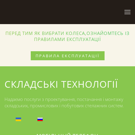
Skip to main content
ПЕРЕД ТИМ ЯК ВИБРАТИ КОЛЕСА,ОЗНАЙОМТЕСЬ ІЗ
ПРАВИЛАМИ ЕКСПЛУАТАЦІЇ
ПРАВИЛА ЕКСПЛУАТАЦІЇ
СКЛАДСЬКІ ТЕХНОЛОГІЇ
Надаємо послуги з проектування, постачання і монтажу
складських, промислових і побутових стелажних систем.