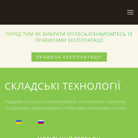
Skip to main content
ПЕРЕД ТИМ ЯК ВИБРАТИ КОЛЕСА,ОЗНАЙОМТЕСЬ ІЗ
ПРАВИЛАМИ ЕКСПЛУАТАЦІЇ
ПРАВИЛА ЕКСПЛУАТАЦІЇ
СКЛАДСЬКІ ТЕХНОЛОГІЇ
Надаємо послуги з проектування, постачання і монтажу
складських, промислових і побутових стелажних систем.