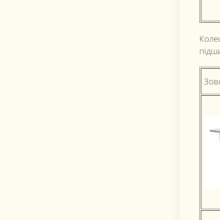
Коле
підш
Зов