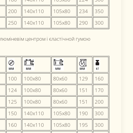
200
140х110
105x80
234
350
250
140х110
105x80
290
300
алюміневім центром і єластічной гумою
100
100x80
80x60
129
160
124
100x80
80x60
151
170
125
100x80
80x60
151
200
150
140х110
105x80
190
300
160
140х110
105x80
195
300