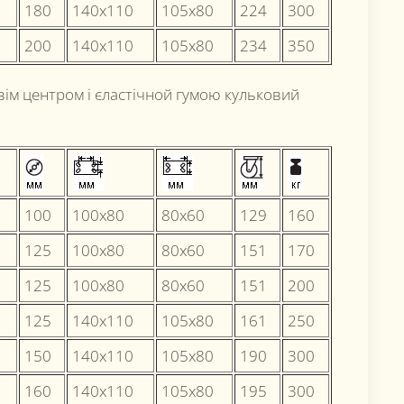
180
140х110
105x80
224
300
200
140х110
105x80
234
350
вім центром і єластічной гумою кульковий
100
100x80
80x60
129
160
125
100x80
80x60
151
170
125
100x80
80x60
151
200
125
140х110
105x80
161
250
150
140х110
105x80
190
300
160
140х110
105x80
195
300