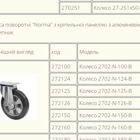
270251
Колесо 27-251х50
са поворотні "Norma" з кріпильної панеллю з алюміневі
ипник
нішній вигляд
код
Модель
272100
Колесо 2702-N-100-B
272124
Колесо 2702-N-124-B
272125
Колесо 2702-N-125-B
272126
Колесо 2702-N-126-B
272150
Колесо 2702-N-150-B
272160
Колесо 2702-N-160-B
272180
Колесо 2702-N-180-B