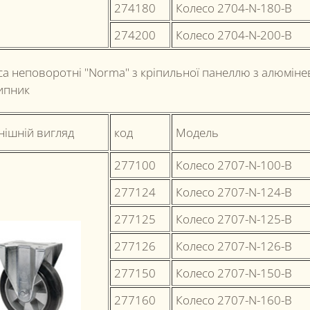
274180
Колесо 2704-N-180-B
274200
Колесо 2704-N-200-B
са неповоротні "Norma" з кріпильної панеллю з алюміне
ипник
нішній вигляд
код
Модель
277100
Колесо 2707-N-100-B
277124
Колесо 2707-N-124-B
277125
Колесо 2707-N-125-B
277126
Колесо 2707-N-126-B
277150
Колесо 2707-N-150-B
277160
Колесо 2707-N-160-B