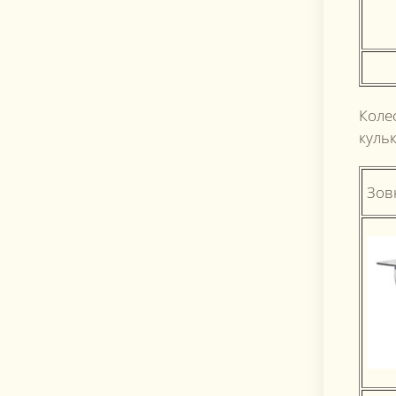
Колес
куль
Зов