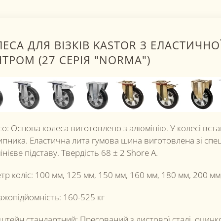
ЕСА ДЛЯ ВІЗКІВ KASTOR З ЕЛАСТИЧН
ТРОМ (27 СЕРІЯ "NORMA")
о: Основа колеса виготовлено з алюмінію. У колесі вст
пника. Еластична лита гумова шина виготовлена ​​зі спец
нієве підставу. Твердість 68 ± 2 Shore A.
тр коліс: 100 мм, 125 мм, 150 мм, 160 мм, 180 мм, 200 мм
ажопідйомність: 160-525 кг
штейн стандартний: Пресований з листової сталі, оцин