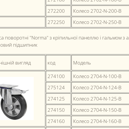
272200
Колесо 2702-N-200-B
272250
Колесо 2702-N-250-B
а поворотні "Norma" з кріпильної панеллю і гальмом з 
ковий підшипник
нішній вигляд
код
Модель
274100
Колесо 2704-N-100-B
275124
Колесо 2704-N-124-B
274125
Колесо 2704-N-125-B
274150
Колесо 2704-N-150-B
274160
Колесо 2704-N-160-B