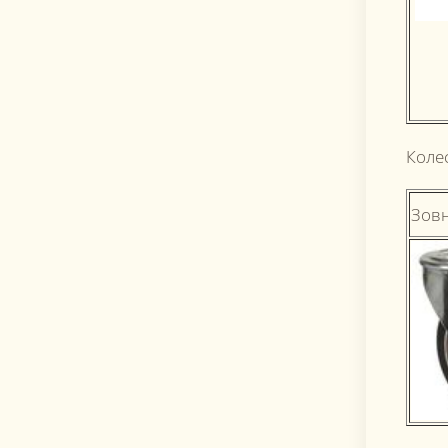
Коле
Зовн