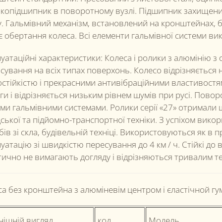
копідшипник в поворотному вузлі. Підшипник захищени
у. Гальмівний механізм, встановлений на кронштейнах, 
є обертання колеса. Всі елементи гальмівної системи вик
уатаційні характеристики: Колеса і ролики з алюмінію з
осування на всіх типах поверхонь. Колесо відрізняєтьс
остійкістю і прекрасними антивібраційними властивост
ги і відрізняється низьким рівнем шумів при русі. Пово
ими гальмівними системами. Ролики серії «27» отримали 
ської та підйомно-транспортної техніки. З успіхом вико
ів зі скла, будівельній техніці. Використовуються як в п
уатацію зі швидкістю пересування до 4 км / ч. Стійкі 
тично не вимагають догляду і відрізняються тривалим т
са без кронштейна з алюміневім центром і єластічной г
нішній вигляд
код
Модель