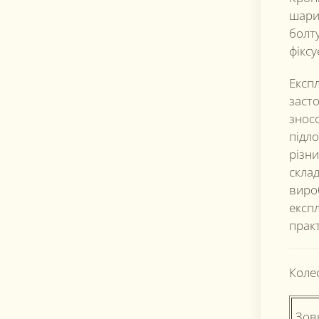
шари
болт
фіксу
Експл
заст
знос
підло
різн
склад
вироб
експл
прак
Коле
Зов