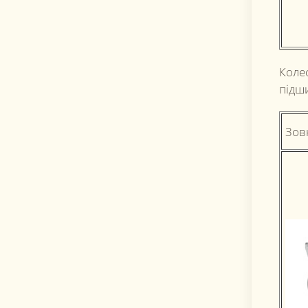
Коле
підш
Зов