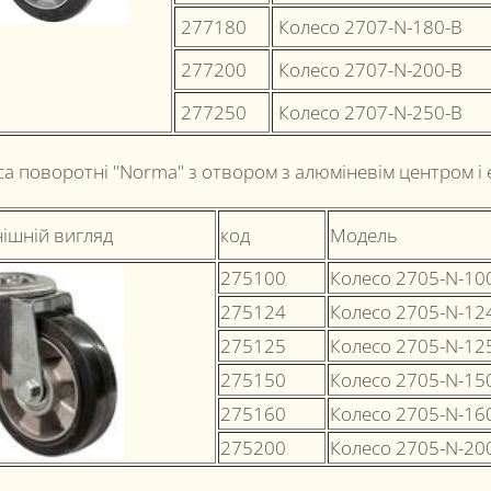
277180
Колесо 2707-N-180-B
277200
Колесо 2707-N-200-B
277250
Колесо 2707-N-250-B
са поворотні "Norma" з отвором з алюміневім центром і
ішній вигляд
код
Модель
275100
Колесо 2705-N-10
275124
Колесо 2705-N-12
275125
Колесо 2705-N-12
275150
Колесо 2705-N-15
275160
Колесо 2705-N-16
275200
Колесо 2705-N-20