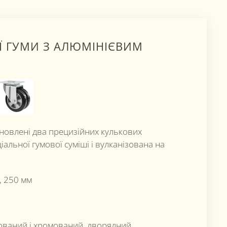
ОЇ ГУМИ З АЛЮМІНІЄВИМ
ановлені два прецизійних кулькових
іальної гумової суміші і вулканізована на
, 250 мм
кований і хромований, дворядний