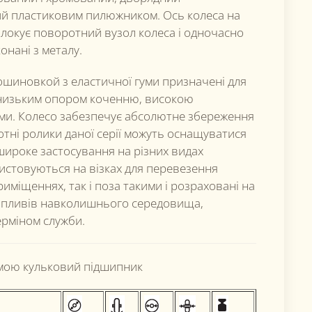
й пластиковим пилюжником. Ось колеса на
блокує поворотний вузол колеса і одночасно
онані з металу.
 ошиновкой з еластичної гуми призначені для
я низьким опором коченню, високою
ями. Колесо забезпечує абсолютне збереження
ротні ролики даної серії можуть оснащуватися
широке застосування на різних видах
ристовуються на візках для перевезення
риміщеннях, так і поза такими і розраховані на
до впливів навколишнього середовища,
ерміном служби.
умою кульковий підшипник