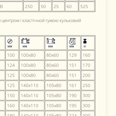
-B
250
50
25
60
525
м центром і єластічной гумою кульковий
100
100x80
80x60
129
160
124
100x80
80x60
151
170
125
100x80
80x60
151
200
125
140х110
105x80
161
250
150
140х110
105x80
190
300
160
140х110
105x80
195
300
180
140х110
105x80
224
300