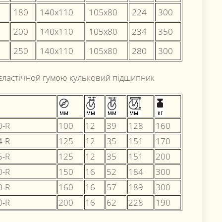
180
140х110
105x80
224
300
200
140х110
105x80
234
350
250
140х110
105x80
280
300
 єластічной гумою кульковий підшипник
0-R
100
12
39
128
160
4-R
125
12
35
151
170
5-R
125
12
35
151
200
0-R
150
16
52
184
300
0-R
160
16
57
189
300
0-R
200
16
62
228
190