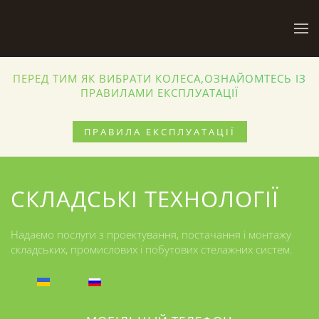
Skip to main content
ПЕРЕД ТИМ ЯК ВИБРАТИ КОЛЕСА,ОЗНАЙОМТЕСЬ ІЗ
ПРАВИЛАМИ ЕКСПЛУАТАЦІЇ
ПРАВИЛА ЕКСПЛУАТАЦІЇ
СКЛАДСЬКІ ТЕХНОЛОГІЇ
Надаємо послуги з проектування, постачання і монтажу
складських, промислових і побутових стелажних систем.