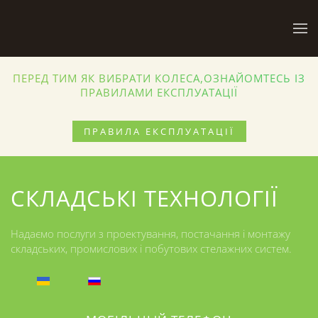
Skip to main content
ПЕРЕД ТИМ ЯК ВИБРАТИ КОЛЕСА,ОЗНАЙОМТЕСЬ ІЗ
ПРАВИЛАМИ ЕКСПЛУАТАЦІЇ
ПРАВИЛА ЕКСПЛУАТАЦІЇ
СКЛАДСЬКІ ТЕХНОЛОГІЇ
Надаємо послуги з проектування, постачання і монтажу
складських, промислових і побутових стелажних систем.